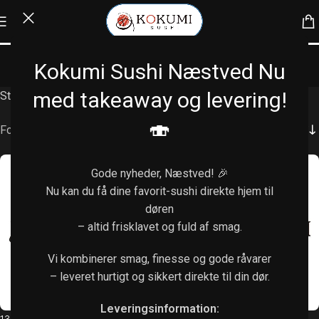
Udon nudler
Kokumi Sushi Næstved Nu
Kategorier
med takeaway og levering!
Stegt japansk uden nudler med grøntsager og yakisoba sauce
🍣
Forside
/
Udon nudler
Gode nyheder, Næstved! 🎉
Nu kan du få dine favorit-sushi direkte hjem til
døren
– altid frisklavet og fuld af smag.
Vi kombinerer smag, finesse og gode råvarer
– leveret hurtigt og sikkert direkte til din dør.
Leveringsinformation:
130A. Oksekød
130B. Kylling