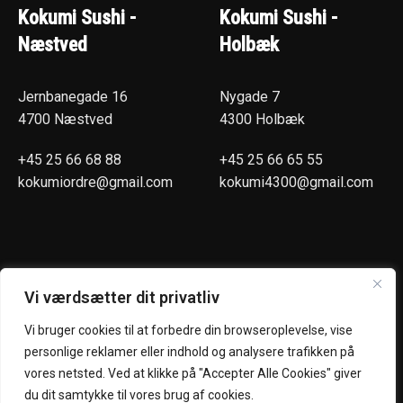
Kokumi Sushi -
Kokumi Sushi -
Næstved
Holbæk
Jernbanegade 16
Nygade 7
4700 Næstved
4300 Holbæk
+45 25 66 68 88
+45 25 66 65 55
kokumiordre@gmail.com
kokumi4300@gmail.com
Vi værdsætter dit privatliv
Åbningstider
Praktisk
Vi bruger cookies til at forbedre din browseroplevelse, vise
personlige reklamer eller indhold og analysere trafikken på
(Hentselv - Levering)
Næstved
vores netsted. Ved at klikke på "Accepter Alle Cookies" giver
Mandag - Torsdag :
Holbæk
du dit samtykke til vores brug af cookies.