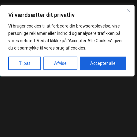
+45 25 66 68 88
+45 25 66 65 55
Vi værdsætter dit privatliv
kokumiordre@gmail.com
kokumi4300@gmail.com
Vi bruger cookies til at forbedre din browseroplevelse, vise
personlige reklamer eller indhold og analysere trafikken på
vores netsted. Ved at klikke på "Accepter Alle Cookies" giver
du dit samtykke til vores brug af cookies.
Åbningstider
Praktisk
Tilpas
Afvise
Accepter alle
Ingen levering, kun afhentning, tak!
Forside
Takeaway
Book Bord
Kurv
Menu
(Hentselv - Levering)
Næstved
Mandag - Torsdag :
Holbæk
kl. 15:00 - 22:00
Handelsbetingelser
Fredag - Søndag:
Privatlivspolitik
kl. 12:00 - 22:00
Smileyrapport
Kontakt
Job