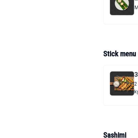
M
Stick menu
3
2
k
r
Sashimi