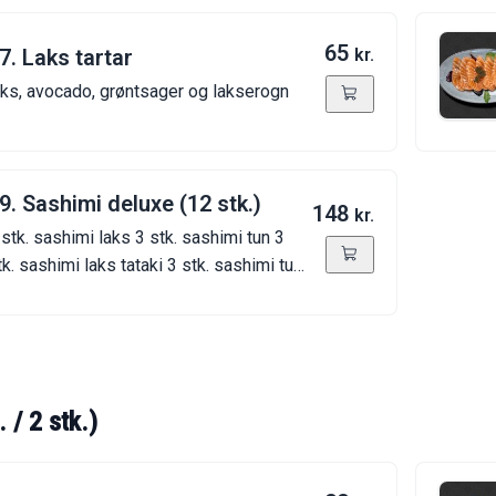
65
7. Laks tartar
kr.
aks, avocado, grøntsager og lakserogn
9. Sashimi deluxe (12 stk.)
148
kr.
 stk. sashimi laks 3 stk. sashimi tun 3
tk. sashimi laks tataki 3 stk. sashimi tun
ataki
. / 2 stk.)