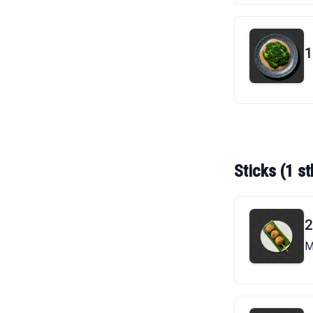
1
Sticks (1 st
2
M