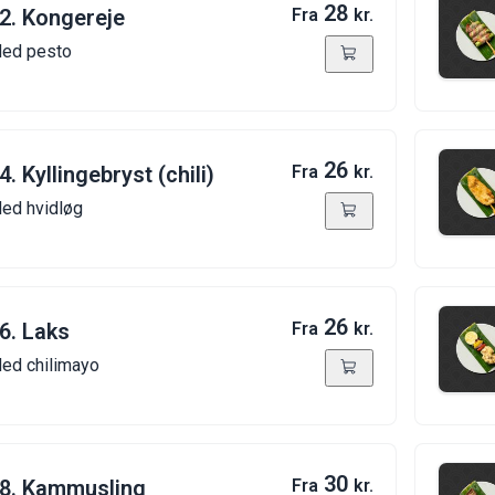
28
2. Kongereje
Fra
kr.
ed pesto
26
4. Kyllingebryst (chili)
Fra
kr.
ed hvidløg
26
6. Laks
Fra
kr.
ed chilimayo
30
8. Kammusling
Fra
kr.