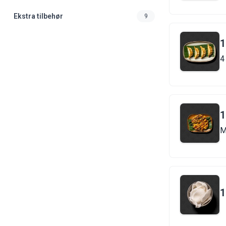
Ekstra tilbehør
9
1
4
1
M
1