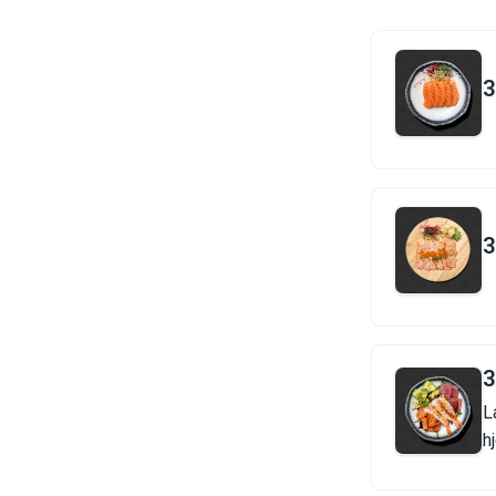
3
3
3
L
h