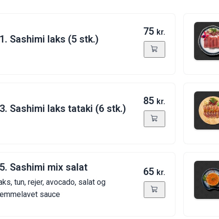
75
kr.
1. Sashimi laks (5 stk.)
85
kr.
3. Sashimi laks tataki (6 stk.)
5. Sashimi mix salat
65
kr.
aks, tun, rejer, avocado, salat og
jemmelavet sauce