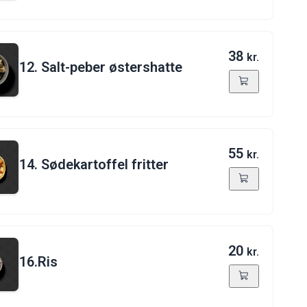
38
kr.
12. Salt-peber østershatte
55
kr.
14. Sødekartoffel fritter
20
kr.
16.Ris