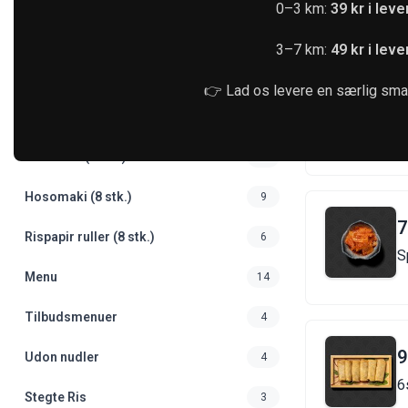
0–3 km:
39 kr i lev
Gunkan (1 stk.)
6
3–7 km:
49 kr i lev
Uramaki (8 stk.)
15
👉 Lad os levere en særlig smag
5
Kaburimaki (8 stk.)
14
Futomaki (6 stk.)
12
Hosomaki (8 stk.)
9
7
Rispapir ruller (8 stk.)
6
S
Menu
14
Tilbudsmenuer
4
9
Udon nudler
4
6
Stegte Ris
3