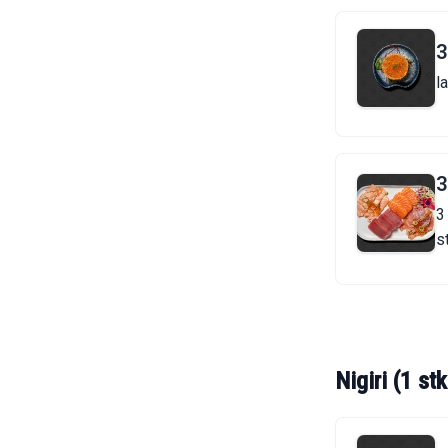
3
l
3
3
s
t
Nigiri (1 stk