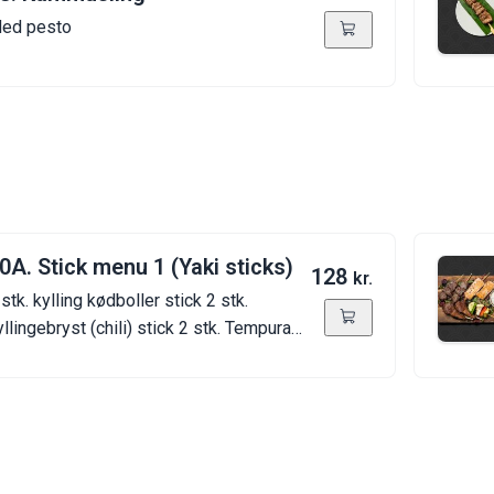
ed pesto
0A. Stick menu 1 (Yaki sticks)
128
kr.
 stk. kylling kødboller stick 2 stk.
yllingebryst (chili) stick 2 stk. Tempura
ejer 1 stk. mix grøntsager stick 1 stk. ris