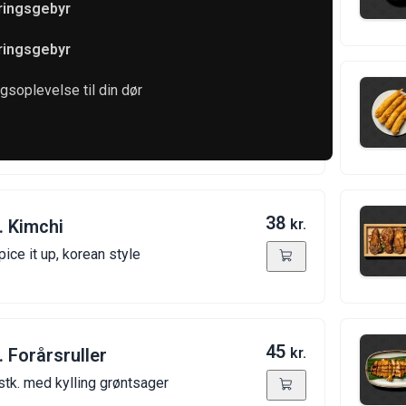
eringsgebyr
eringsgebyr
soplevelse til din dør
35
kr.
. Tangsalat
38
. Kimchi
kr.
pice it up, korean style
45
. Forårsruller
kr.
stk. med kylling grøntsager