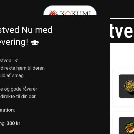
keaway – Næstve
stved Nu med
vering! 🍣
stved! 🎉
 direkte hjem til døren
fuld af smag.
30
. Miso suppe
kr.
e og gode råvarer
ed tofu, havtang og forårsløg
direkte til din dør.
mation:
35
. Edamame
kr.
ng:
300 kr
ed havsalt og citron