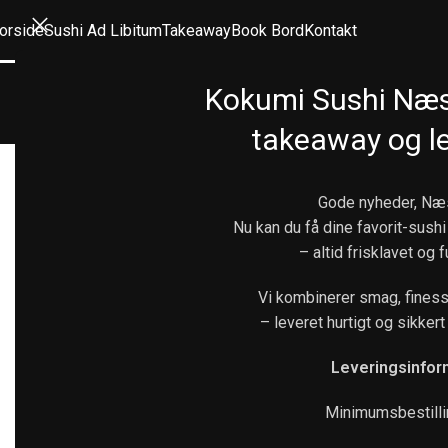
orside
Sushi Ad Libitum
Takeaway
Book Bord
Kontakt
Ta
Kokumi Sushi Næ
takeaway og le
Forretter
Gode nyheder, Næ
Nu kan du få dine favorit-sushi
– altid frisklavet og 
1
Forretter
18
Vi kombinerer smag, finess
M
Sticks (1 stk. / 2 stk.)
10
– leveret hurtigt og sikkert 
Stick menu
2
Leveringsinfor
Sashimi
9
3
Minimumsbestilli
M
Nigiri (1 stk. / 2 stk.)
15