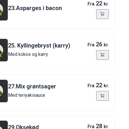
22
Fra
kr.
23.Asparges i bacon
26
25. Kyllingebryst (karry)
Fra
kr.
Med kokos og karry
22
27.Mix grøntsager
Fra
kr.
Med teriyakisauce
28
29.Oksekød
Fra
kr.