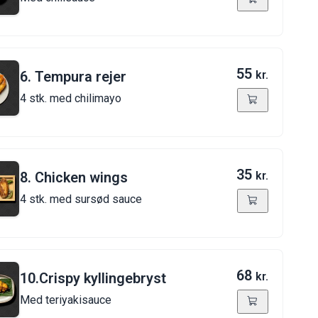
55
6. Tempura rejer
kr.
4 stk. med chilimayo
35
8. Chicken wings
kr.
4 stk. med sursød sauce
68
10.Crispy kyllingebryst
kr.
Med teriyakisauce