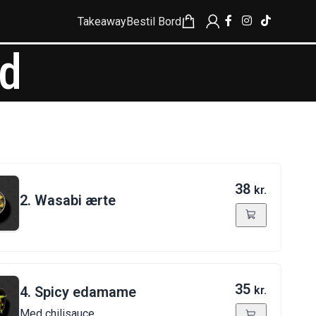
Takeaway
Bestil Bord
d
38
kr.
2. Wasabi ærte
35
4. Spicy edamame
kr.
Med chilisauce