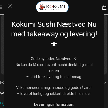
Kokumi Sushi Næstved Nu
med takeaway og levering!
🍣
Gode nyheder, Næstved! 🎉
Nu kan du få dine favorit-sushi direkte hjem til
Klik for at forstørre
døren
– altid frisklavet og fuld af smag.
Forside
/
Ekstra tilbehør
Vi kombinerer smag, finesse og gode råvarer
Wasabimayo
– leveret hurtigt og sikkert direkte til din dør.
9,00
kr.
Leveringsinformation: