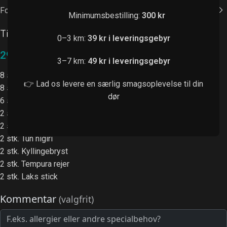
Forside
/
Tilbudsmenuer
Minimumsbestilling:
300 kr
Tilbudsmenu 3
0–3 km:
39 kr i leveringsgebyr
299,00
kr.
3–7 km:
49 kr i leveringsgebyr
8 stk. Green ebi
👉 Lad os levere en særlig smagsoplevelse til din
8 stk. California
dør
6 stk. Laks big
2 stk. Laks nigiri
2 stk. Rejer nigiri
2 stk. Tun nigiri
2 stk. Kyllingebryst
2 stk. Tempura rejer
2 stk. Laks stick