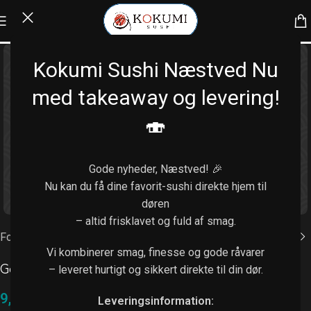
Kokumi Sushi Næstved Nu
med takeaway og levering!
🍣
Gode nyheder, Næstved! 🎉
Nu kan du få dine favorit-sushi direkte hjem til
Klik for at forstørre
døren
– altid frisklavet og fuld af smag.
Forside
/
Ekstra tilbehør
Vi kombinerer smag, finesse og gode råvarer
Goma dressing
– leveret hurtigt og sikkert direkte til din dør.
9,00
kr.
Leveringsinformation: