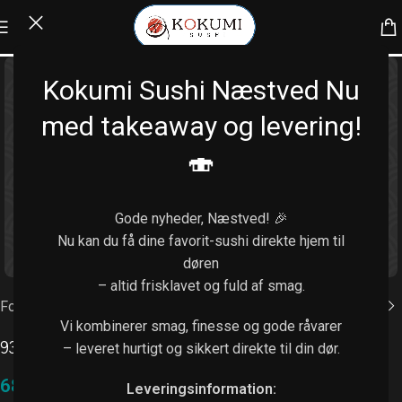
Kokumi Sushi Næstved Nu
med takeaway og levering!
🍣
Gode nyheder, Næstved! 🎉
Nu kan du få dine favorit-sushi direkte hjem til
Klik for at forstørre
døren
– altid frisklavet og fuld af smag.
Forside
/
Futomaki (6 stk.)
Vi kombinerer smag, finesse og gode råvarer
93. Shellfish
– leveret hurtigt og sikkert direkte til din dør.
68,00
kr.
Leveringsinformation: