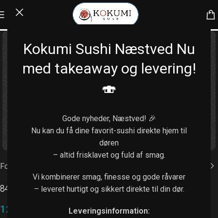
Kokumi Sushi Næstved Nu
med takeaway og levering!
🍣
Gode nyheder, Næstved! 🎉
Nu kan du få dine favorit-sushi direkte hjem til
Klik for at forstørre
døren
– altid frisklavet og fuld af smag.
Forside
/
Kaburimaki (8 stk.)
Vi kombinerer smag, finesse og gode råvarer
84. Sunshine
– leveret hurtigt og sikkert direkte til din dør.
128,00
kr.
Leveringsinformation: