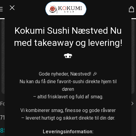
Kokumi Sushi Næstved Nu
med takeaway og levering!
🍣
Gode nyheder, Næstved! 🎉
Nu kan du få dine favorit-sushi direkte hjem til
Klik for at forstørre
døren
– altid frisklavet og fuld af smag.
Forside
/
Uramaki (8 stk.)
Vi kombinerer smag, finesse og gode råvarer
71. Spicy chicken
– leveret hurtigt og sikkert direkte til din dør.
85,00
kr.
Leveringsinformation: