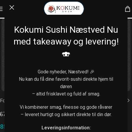
Kokumi Sushi Næstved Nu
med takeaway og levering!
🍣
Gode nyheder, Næstved! 🎉
Nu kan du få dine favorit-sushi direkte hjem til
Klik for at forstørre
døren
– altid frisklavet og fuld af smag.
Forside
/
Uramaki (8 stk.)
Vi kombinerer smag, finesse og gode råvarer
67. Krebs
– leveret hurtigt og sikkert direkte til din dør.
85,00
kr.
Leveringsinformation: