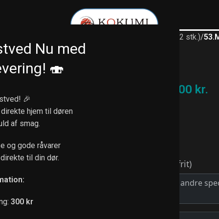
Forside
/
Nigiri (1 stk. / 2 stk.)
/
53.
stved Nu med
53.Mango
vering! 🍣
22,00
kr.
–
38,00
kr.
stved! 🎉
 direkte hjem til døren
VARIANT
: 1 STK.
fuld af smag.
1 stk.
2 stk.
Ryd
e og gode råvarer
direkte til din dør.
mation:
ng:
300 kr