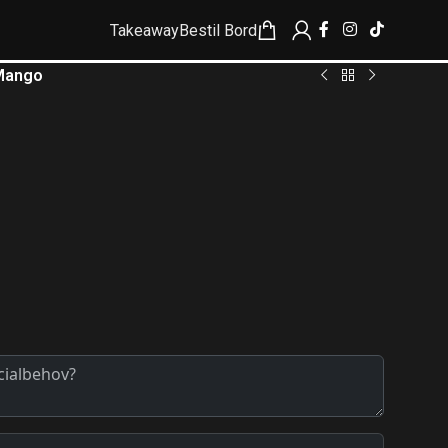
Takeaway
Bestil Bord
Mango