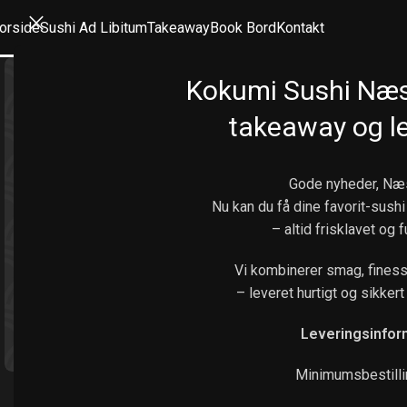
orside
Sushi Ad Libitum
Takeaway
Book Bord
Kontakt
Kokumi Sushi Næ
takeaway og le
Gode nyheder, Næ
Nu kan du få dine favorit-sushi
– altid frisklavet og 
Vi kombinerer smag, finess
– leveret hurtigt og sikkert 
Leveringsinfor
Klik for at forstørre
Minimumsbestilli