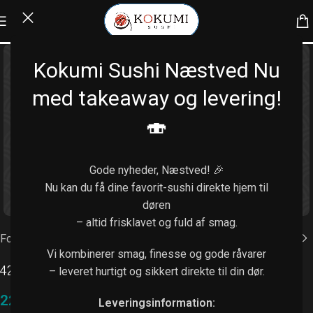
Kokumi Sushi Næstved Nu
med takeaway og levering!
🍣
Gode nyheder, Næstved! 🎉
Nu kan du få dine favorit-sushi direkte hjem til
Klik for at forstørre
døren
– altid frisklavet og fuld af smag.
Forside
/
Nigiri (1 stk. / 2 stk.)
Vi kombinerer smag, finesse og gode råvarer
42. Kingfish
– leveret hurtigt og sikkert direkte til din dør.
22,00
kr.
–
38,00
kr.
Leveringsinformation: