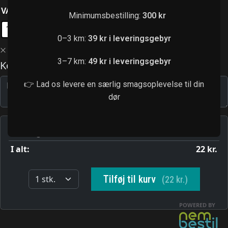
VARIANT
: 1 STK.
Minimumsbestilling:
300 kr
1 stk.
2 stk.
0–3 km:
39 kr i leveringsgebyr
Ryd
3–7 km:
49 kr i leveringsgebyr
👉 Lad os levere en særlig smagsoplevelse til din
dør