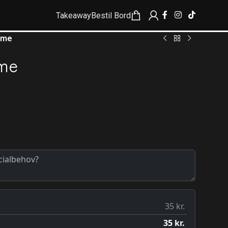
Takeaway
Bestil Bord
ame
ame