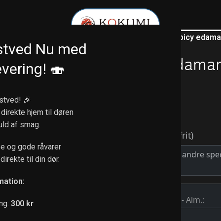
Forside
/
Forretter
/
4. Spicy edam
stved Nu med
4. Spicy edam
vering! 🍣
35,00
kr.
stved! 🎉
 direkte hjem til døren
Med chilisauce
fuld af smag.
e og gode råvarer
direkte til din dør.
mation:
ng:
300 kr