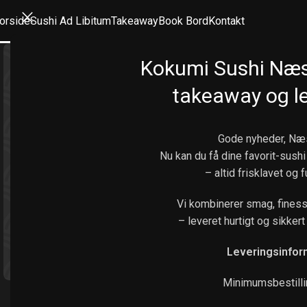
orside
Sushi Ad Libitum
Takeaway
Book Bord
Kontakt
Kokumi Sushi Næ
takeaway og le
Gode nyheder, Næ
Nu kan du få dine favorit-sushi
– altid frisklavet og 
Vi kombinerer smag, finess
– leveret hurtigt og sikkert 
Leveringsinfor
Klik for at forstørre
Minimumsbestilli