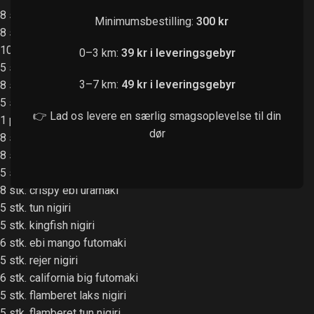
8 stk. sparkling laks kaburimaki
Minimumsbestilling:
300 kr
8 stk. sunshine kaburimaki
10 stk. forårsruller
0–3 km:
39 kr i leveringsgebyr
5 stk. kyllingebryst sticks
3–7 km:
49 kr i leveringsgebyr
8 stk. crispy rainbow kaburimaki
5 stk. yake gyoza
👉 Lad os levere en særlig smagsoplevelse til din
1 portion edamame
dør
8 stk. hawaii uramaki
8 stk. alaska uramaki
5 stk. laks nigiri
8 stk. crispy ebi uramaki
5 stk. tun nigiri
5 stk. kingfish nigiri
6 stk. ebi mango futomaki
5 stk. rejer nigiri
6 stk. california big futomaki
5 stk. flamberet laks nigiri
5 stk. flamberet tun nigiri