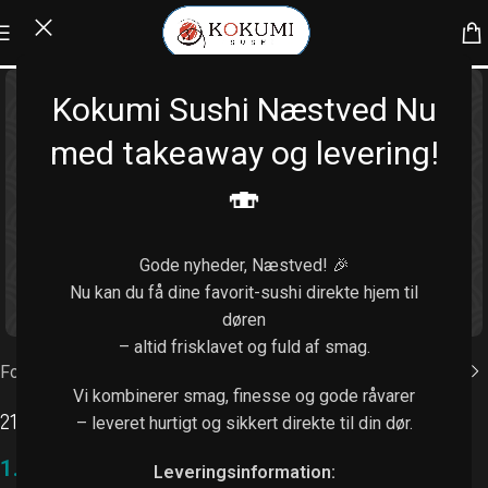
Kokumi Sushi Næstved Nu
med takeaway og levering!
🍣
Gode nyheder, Næstved! 🎉
Nu kan du få dine favorit-sushi direkte hjem til
Klik for at forstørre
døren
– altid frisklavet og fuld af smag.
Forside
/
Menu
Vi kombinerer smag, finesse og gode råvarer
213. Kokumi gala menu (128 stk.)
– leveret hurtigt og sikkert direkte til din dør.
1.199,00
kr.
Leveringsinformation: