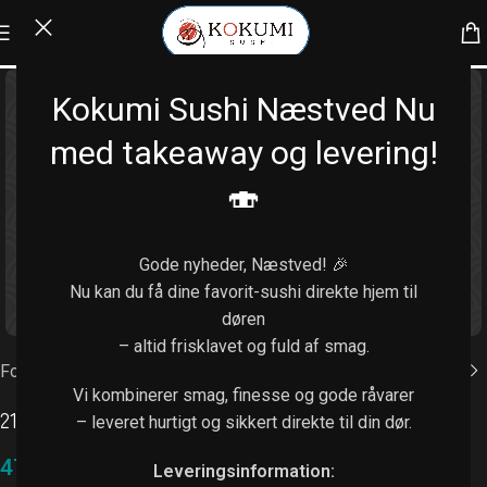
Kokumi Sushi Næstved Nu
med takeaway og levering!
🍣
Gode nyheder, Næstved! 🎉
Nu kan du få dine favorit-sushi direkte hjem til
Klik for at forstørre
døren
– altid frisklavet og fuld af smag.
Forside
/
Menu
Vi kombinerer smag, finesse og gode råvarer
210. Luxe kokumi maki (38 stk.)
– leveret hurtigt og sikkert direkte til din dør.
479,00
kr.
Leveringsinformation: