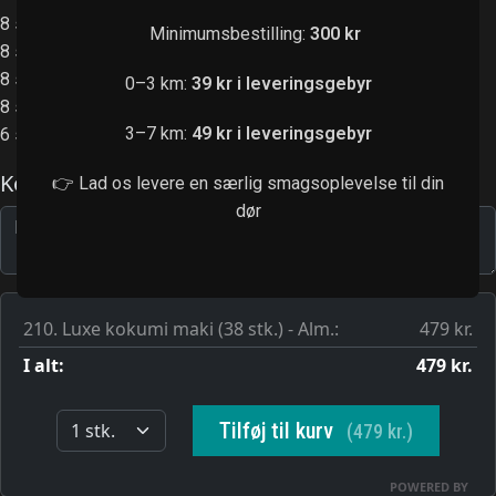
8 stk. rainbow kaburimaki
Minimumsbestilling:
300 kr
8 stk. green ebi kaburimaki
8 stk. sparkling laks kaburimaki
0–3 km:
39 kr i leveringsgebyr
8 stk. red dragon kaburimaki
3–7 km:
49 kr i leveringsgebyr
6 stk. laks big futomaki
👉 Lad os levere en særlig smagsoplevelse til din
dør