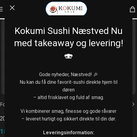
Kokumi Sushi Næstved Nu
med takeaway og levering!
🍣
Gode nyheder, Næstved! 🎉
Nu kan du få dine favorit-sushi direkte hjem til
Klik for at forstørre
døren
– altid frisklavet og fuld af smag.
Forside
/
Menu
Vi kombinerer smag, finesse og gode råvarer
201. Nigiri deluxe (12 stk.)
– leveret hurtigt og sikkert direkte til din dør.
189,00
kr.
Leveringsinformation: