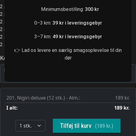
2 stk. laks nigiri
Minimumsbestilling:
300 kr
2 stk. flamberet laks nigiri
2 stk. tun nigiri
0–3 km:
39 kr i leveringsgebyr
2 stk. tun tataki nigiri
3–7 km:
49 kr i leveringsgebyr
2 stk. kingfish nigiri
2 stk. reger nigiri
👉 Lad os levere en særlig smagsoplevelse til din
dør