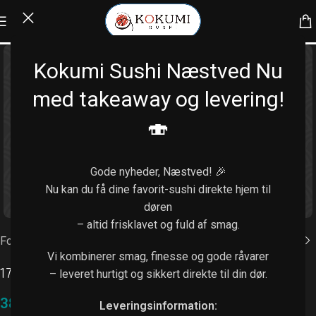
Kokumi Sushi Næstved Nu
med takeaway og levering!
🍣
Gode nyheder, Næstved! 🎉
Nu kan du få dine favorit-sushi direkte hjem til
Klik for at forstørre
døren
– altid frisklavet og fuld af smag.
Forside
/
Forretter
Vi kombinerer smag, finesse og gode råvarer
17.Broccoli
– leveret hurtigt og sikkert direkte til din dør.
38,00
kr.
Leveringsinformation: