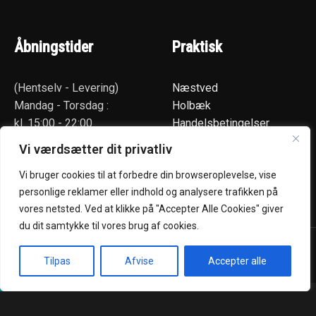
Åbningstider
Praktisk
(Hentselv - Levering)
Næstved
Mandag - Torsdag :
Holbæk
kl. 15:00 - 22:00
Handelsbetingelser
Fredag - Søndag:
Privatlivspolitik
Vi værdsætter dit privatliv
kl. 12:00 - 22:00
Smileyrapport
Kontakt
Vi bruger cookies til at forbedre din browseroplevelse, vise
personlige reklamer eller indhold og analysere trafikken på
Job
vores netsted. Ved at klikke på "Accepter Alle Cookies" giver
du dit samtykke til vores brug af cookies.
Kokumi Sushi @ 2026 | Powered by
NemBestil ApS
Tilpas
Afvise
Accepter alle
Ingen levering, kun afhentning, tak!
Forside
Takeaway
Book Bord
Kurv
Menu