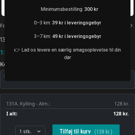
Klik for at forstørre
Minimumsbestilling:
300 kr
0–3 km:
39 kr i leveringsgebyr
Forside
/
Stegte Ris
3–7 km:
49 kr i leveringsgebyr
131A. Kylling
👉 Lad os levere en særlig smagsoplevelse til din
128,00
kr.
dør