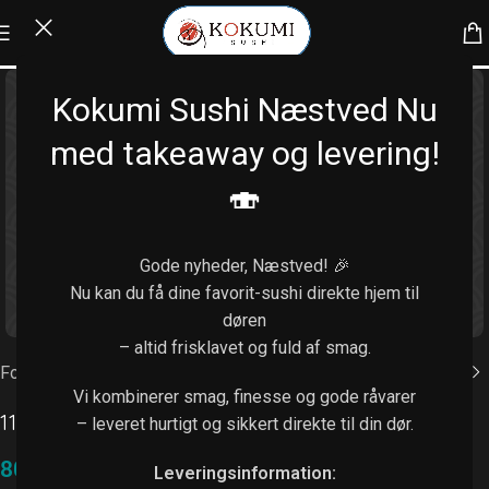
Kokumi Sushi Næstved Nu
med takeaway og levering!
🍣
Gode nyheder, Næstved! 🎉
Nu kan du få dine favorit-sushi direkte hjem til
Klik for at forstørre
døren
– altid frisklavet og fuld af smag.
Forside
/
Rispapir ruller (8 stk.)
Vi kombinerer smag, finesse og gode råvarer
119.Kylling
– leveret hurtigt og sikkert direkte til din dør.
80,00
kr.
Leveringsinformation: