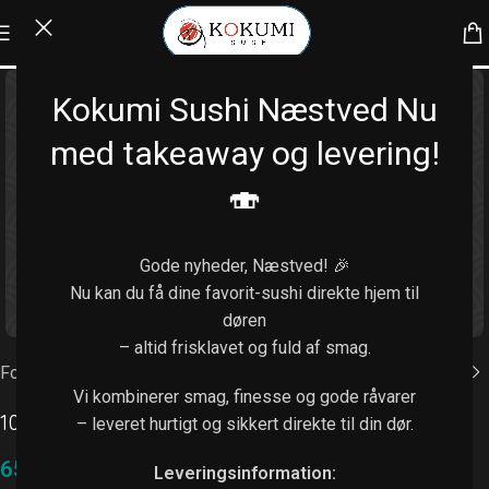
Kokumi Sushi Næstved Nu
med takeaway og levering!
🍣
Gode nyheder, Næstved! 🎉
Nu kan du få dine favorit-sushi direkte hjem til
Klik for at forstørre
døren
– altid frisklavet og fuld af smag.
Forside
/
Futomaki (6 stk.)
Vi kombinerer smag, finesse og gode råvarer
100. Kylling big
– leveret hurtigt og sikkert direkte til din dør.
65,00
kr.
Leveringsinformation: